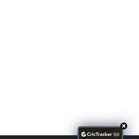
tory of Italy’s return to
India vs Namibia Match
orld cricket stage.
Prediction | T20 World Cup
2026