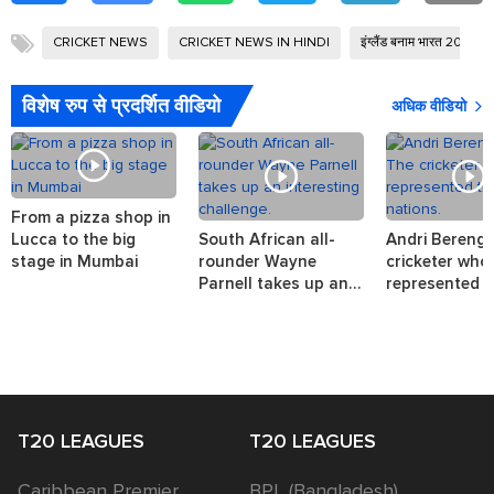
CRICKET NEWS
CRICKET NEWS IN HINDI
इंग्लैंड बनाम भारत 2026
विशेष रुप से प्रदर्शित वीडियो
अधिक वीडियो
From a pizza shop in
Lucca to the big
South African all-
Andri Berenge
stage in Mumbai
rounder Wayne
cricketer who
Parnell takes up an
represented t
interesting challenge.
nations.
T20 LEAGUES
T20 LEAGUES
Caribbean Premier
BPL (Bangladesh)