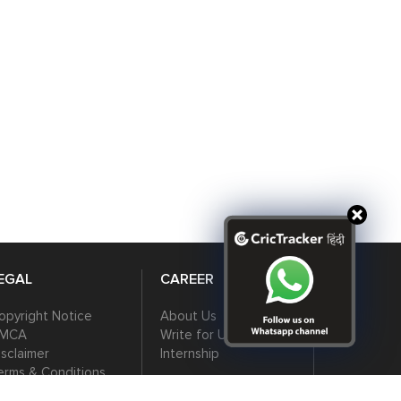
tory of Italy’s return to
India vs Namibia Match
orld cricket stage.
Prediction | T20 World Cup
2026
EGAL
CAREER
opyright Notice
About Us
MCA
Write for Us
isclaimer
Internship
erms & Conditions