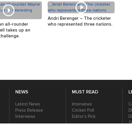
Andri Berenger – The cricketer
The s
an all-rounder
who represented three nations.
the w
ll takes up an
challenge.
NEWS
MUST READ
L
Latest News
Interviews
C
Press Release
Cricket Poll
D
Interviews
Editor’s Pick
D
T