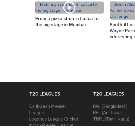
From a pizza shop in Lucca to
the big stage in Mumbai
South Afric
Wayne Parne
interesting 
T20 LEAGUES
T20 LEAGUES
Caribbean Premier
BPL (Bangladesh)
League
BBL (Australia)
Legends League Cricket
TNPL (Tamil Nadu)
Indian Premier League
Pakistan Super League