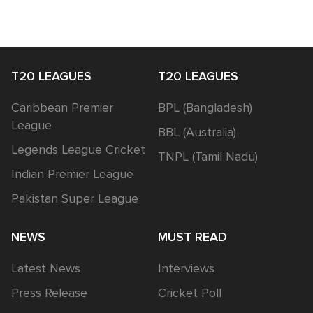
T20 LEAGUES
T20 LEAGUES
Caribbean Premier
BPL (Bangladesh)
League
BBL (Australia)
Legends League Cricket
TNPL (Tamil Nadu)
Indian Premier League
Pakistan Super League
NEWS
MUST READ
Latest News
Interviews
Press Release
Cricket Poll