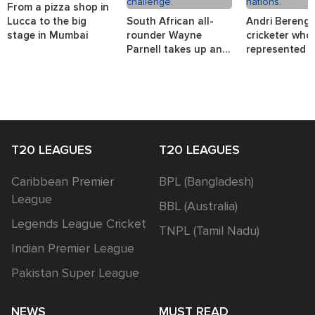
From a pizza shop in
Lucca to the big
South African all-
Andri Berenge
stage in Mumbai
rounder Wayne
cricketer who
Parnell takes up an
represented t
interesting challenge.
nations.
T20 LEAGUES
T20 LEAGUES
Caribbean Premier
BPL (Bangladesh)
League
BBL (Australia)
Legends League Cricket
TNPL (Tamil Nadu)
Indian Premier League
Pakistan Super League
NEWS
MUST READ