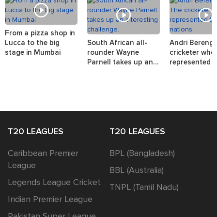
From a pizza shop in
Lucca to the big
South African all-
Andri Berenge
stage in Mumbai
rounder Wayne
cricketer who
Parnell takes up an
represented t
interesting challenge.
nations.
T20 LEAGUES
T20 LEAGUES
Caribbean Premier
BPL (Bangladesh)
League
BBL (Australia)
Legends League Cricket
TNPL (Tamil Nadu)
Indian Premier League
Pakistan Super League