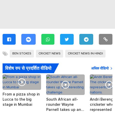
BEN STOKES
CRICKET NEWS
CRICKET NEWS IN HINDI
KE
विशेष रुप से प्रदर्शित वीडियो
अधिक वीडियो
From a pizza shop in
Lucca to the big
South African all-
Andri Berenge
stage in Mumbai
rounder Wayne
cricketer who
Parnell takes up an
represented t
interesting challenge.
nations.