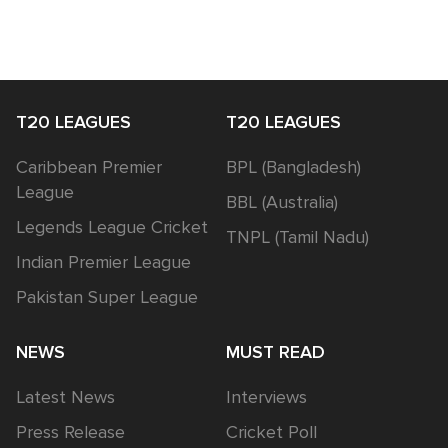
T20 LEAGUES
T20 LEAGUES
Caribbean Premier
BPL (Bangladesh)
League
BBL (Australia)
Legends League Cricket
TNPL (Tamil Nadu)
Indian Premier League
Pakistan Super League
NEWS
MUST READ
Latest News
Interviews
Press Release
Cricket Poll