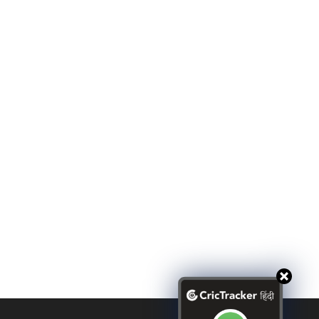
tory of Italy’s return to
India vs Namibia Match
orld cricket stage.
Prediction | T20 World Cup
2026