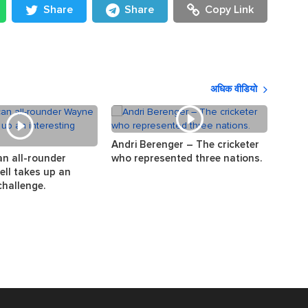
Share
Share
Copy Link
अधिक वीडियो
Andri Berenger – The cricketer
The s
an all-rounder
who represented three nations.
the w
ll takes up an
challenge.