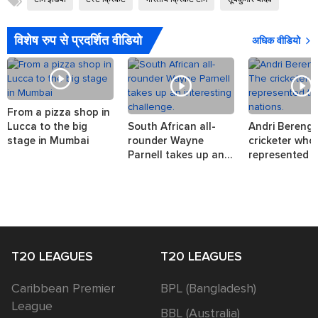
विशेष रुप से प्रदर्शित वीडियो
अधिक वीडियो
From a pizza shop in
Lucca to the big
South African all-
Andri Berenge
stage in Mumbai
rounder Wayne
cricketer who
Parnell takes up an
represented t
interesting challenge.
nations.
T20 LEAGUES
T20 LEAGUES
Caribbean Premier
BPL (Bangladesh)
League
BBL (Australia)