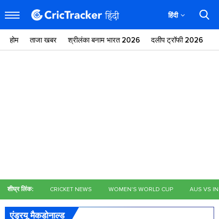
हिंदी
होम
ताजा खबर
श्रीलंका बनाम भारत 2026
दलीप ट्रॉफी 2026
ज
शीघ्र लिंक:
CRICKET NEWS
WOMEN'S WORLD CUP
AUS VS I
एंड्रयू मैकडोनाल्ड