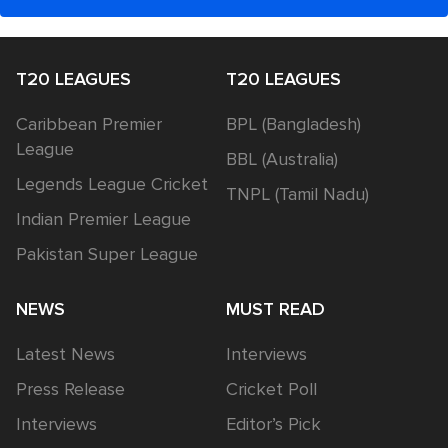
T20 LEAGUES
T20 LEAGUES
Caribbean Premier
BPL (Bangladesh)
League
BBL (Australia)
Legends League Cricket
TNPL (Tamil Nadu)
Indian Premier League
Pakistan Super League
NEWS
MUST READ
Latest News
Interviews
Press Release
Cricket Poll
Interviews
Editor’s Pick