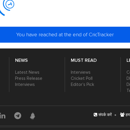
You have reached at the end of CricTracker
NEWS
MUST READ
L
Latest News
Interviews
C
Press Release
Cricket Poll
D
Interviews
Editor’s Pick
D
T
संपर्क करें
हमार