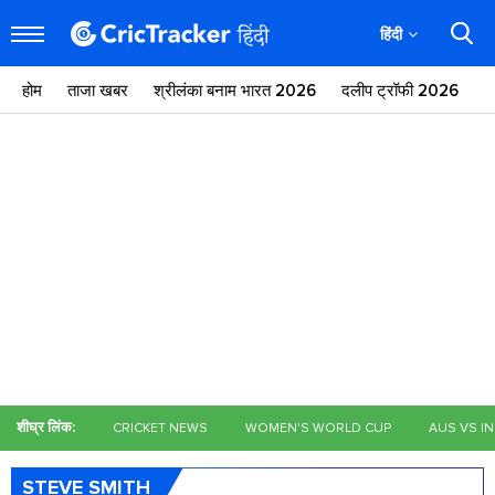
हिंदी
होम
ताजा खबर
श्रीलंका बनाम भारत 2026
दलीप ट्रॉफी 2026
ज
शीघ्र लिंक:
CRICKET NEWS
WOMEN'S WORLD CUP
AUS VS I
STEVE SMITH