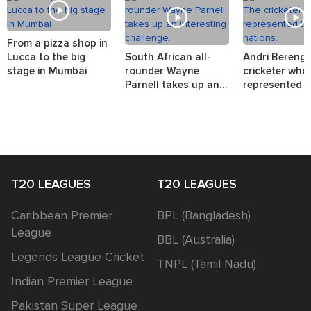
From a pizza shop in
Lucca to the big
South African all-
Andri Berenge
stage in Mumbai
rounder Wayne
cricketer who
Parnell takes up an
represented t
interesting challenge.
nations.
T20 LEAGUES
T20 LEAGUES
Caribbean Premier
BPL (Bangladesh)
League
BBL (Australia)
Legends League Cricket
TNPL (Tamil Nadu)
Indian Premier League
Pakistan Super League