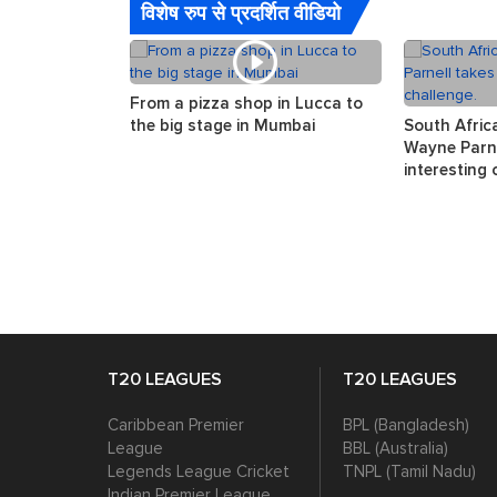
विशेष रुप से प्रदर्शित वीडियो
From a pizza shop in Lucca to
the big stage in Mumbai
South Afric
Wayne Parne
interesting 
T20 LEAGUES
T20 LEAGUES
Caribbean Premier
BPL (Bangladesh)
League
BBL (Australia)
Legends League Cricket
TNPL (Tamil Nadu)
Indian Premier League