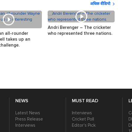
अधिक वीडियो
Andri Berenger – The cricketer
The s
an all-rounder
who represented three nations.
the w
ll takes up an
challenge.
NEWS
MUST READ
L
Latest News
Interviews
C
Press Release
Cricket Poll
D
Interviews
Editor’s Pick
D
T