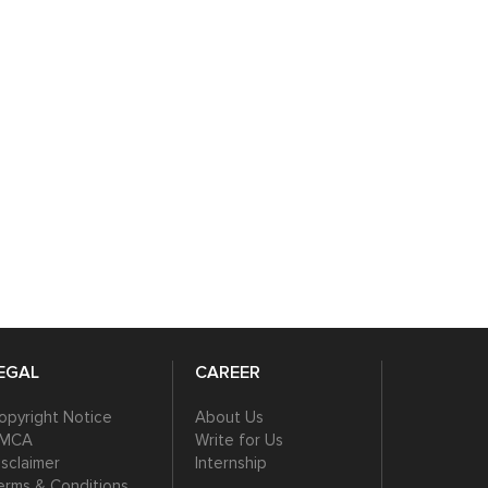
tory of Italy’s return to
India vs Namibia Match
orld cricket stage.
Prediction | T20 World Cup
2026
EGAL
CAREER
opyright Notice
About Us
MCA
Write for Us
isclaimer
Internship
erms & Conditions