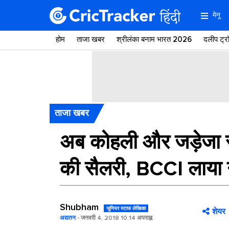
मेनू
होम
ताजा खबर
श्रीलंका बनाम भारत 2026
दलीप ट्
ताजा खबर
अब कोहली और जड़ेजा से
की सैलरी, BCCI लाया 
Shubham
जूनियर स्टाफ लेखिका
शेयर
अद्यतन
- जनवरी 4, 2018 10:14 अपराह्न