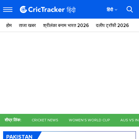
हिंदी
होम
ताजा खबर
श्रीलंका बनाम भारत 2026
दलीप ट्रॉफी 2026
ज
शीघ्र लिंक:
CRICKET NEWS
WOMEN'S WORLD CUP
AUS VS I
PAKISTAN