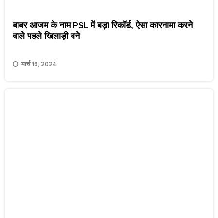
बाबर आजम के नाम PSL में बड़ा रिकॉर्ड, ऐसा कारनामा करने
वाले पहले खिलाड़ी बने
मार्च 19, 2024
हारिस रऊफ की किस्मत ही खराब है!, पहले सेंट्रल कॉन्ट्रैक्ट से
हुए बेदखल, अब PSL 9 के बाकी सीजन से बाहर
फरवरी 25, 2024
Breaking News : पाकिस्तान के पूर्व कप्तान
को 10 साल की जेल, कोर्ट ने सिफर मामले में
सुनाई सजा