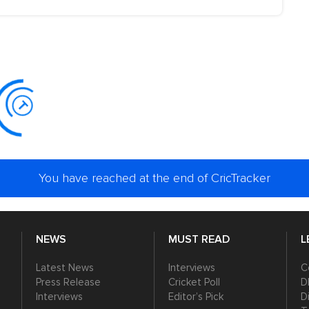
You have reached at the end of CricTracker
NEWS
MUST READ
L
Latest News
Interviews
C
Press Release
Cricket Poll
D
Interviews
Editor’s Pick
D