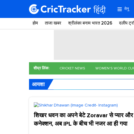
मेनू
होम
ताजा खबर
श्रीलंका बनाम भारत 2026
दलीप ट्
शीघ्र लिंक:
CRICKET NEWS
WOMEN'S WORLD CU
आयशा
शिखर धवन का अपने बेटे Zoravar से प्यार और
कनेक्शन, अब IPL के बीच भी नजर आ ही गया