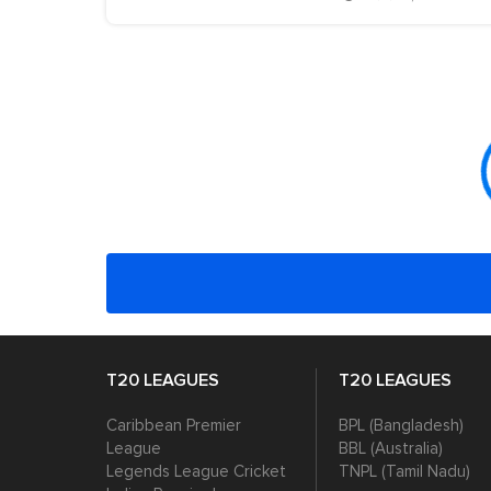
T20 LEAGUES
T20 LEAGUES
Caribbean Premier
BPL (Bangladesh)
League
BBL (Australia)
Legends League Cricket
TNPL (Tamil Nadu)