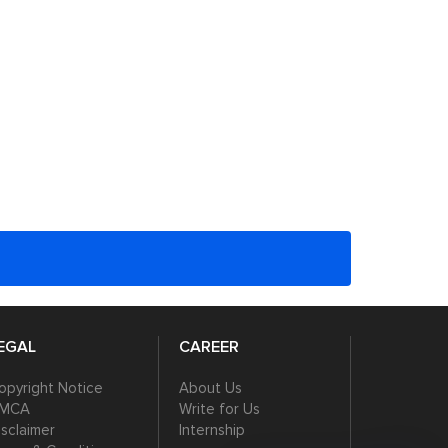
EGAL
CAREER
opyright Notice
About Us
MCA
Write for Us
isclaimer
Internship