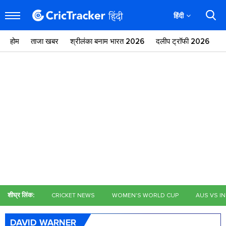
हिंदी
होम
ताजा खबर
श्रीलंका बनाम भारत 2026
दलीप ट्रॉफी 2026
ज
शीघ्र लिंक:
CRICKET NEWS
WOMEN'S WORLD CUP
AUS VS I
DAVID WARNER