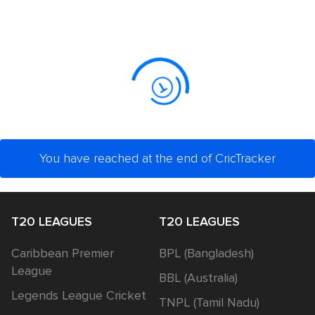
You have reached at the end of CricTracker
T20 LEAGUES
T20 LEAGUES
Caribbean Premier
BPL (Bangladesh)
League
BBL (Australia)
Legends League Cricket
TNPL (Tamil Nadu)