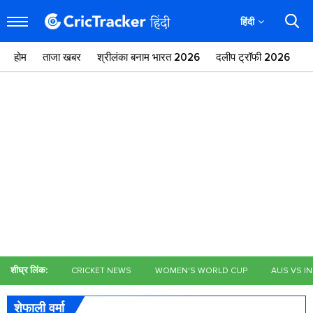
हिंदी
होम
ताजा खबर
श्रीलंका बनाम भारत 2026
दलीप ट्रॉफी 2026
ज
शीघ्र लिंक:
CRICKET NEWS
WOMEN'S WORLD CUP
AUS VS I
शेफाली वर्मा