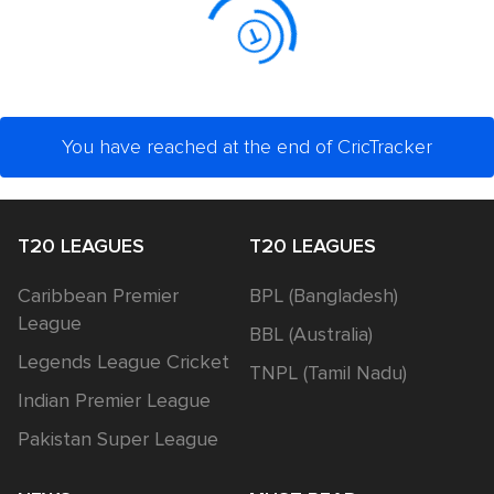
You have reached at the end of CricTracker
T20 LEAGUES
T20 LEAGUES
Caribbean Premier
BPL (Bangladesh)
League
BBL (Australia)
Legends League Cricket
TNPL (Tamil Nadu)
Indian Premier League
Pakistan Super League