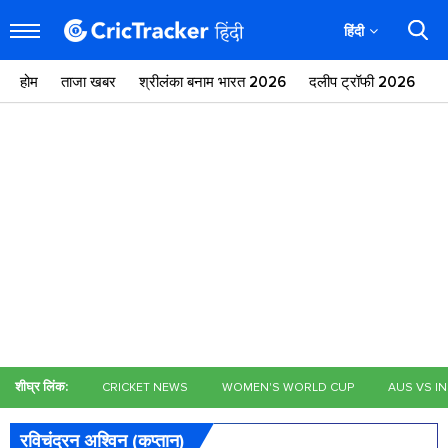
हिंदी
होम
ताजा खबर
श्रीलंका बनाम भारत 2026
दलीप ट्रॉफी 2026
ज
शीघ्र लिंक:
CRICKET NEWS
WOMEN'S WORLD CUP
AUS VS I
रविचंद्रन अश्विन (कप्तान)