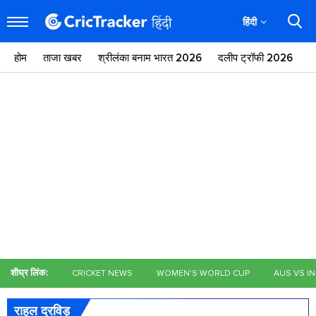
हिंदी
होम
ताजा खबर
श्रीलंका बनाम भारत 2026
दलीप ट्रॉफी 2026
ज
शीघ्र लिंक:
CRICKET NEWS
WOMEN'S WORLD CUP
AUS VS I
राहुल द्रविड़