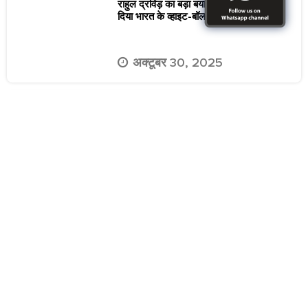
राहुल द्रविड़ का बड़ा बयान, रोहित शर्मा ने बदल
दिया भारत के व्हाइट-बॉल क्रिकेट का चेहरा
अक्टूबर 30, 2025
5 भारतीय खिलाड़ी जिन्होंने खेले 500 से ज्यादा
इंटरनेशनल मुकाबले
अक्टूबर 19, 2025
सुनील गावस्कर से विराट कोहली तक, वेस्टइंडीज
के खिलाफ भारतीय दिग्गजों की 5 यादगार टेस्ट
पारियां
अक्टूबर 10, 2025