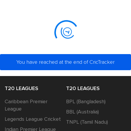
You have reached at the end of CricTracker
T20 LEAGUES
T20 LEAGUES
Caribbean Premier
BPL (Bangladesh)
League
BBL (Australia)
Legends League Cricket
TNPL (Tamil Nadu)
Indian Premier League