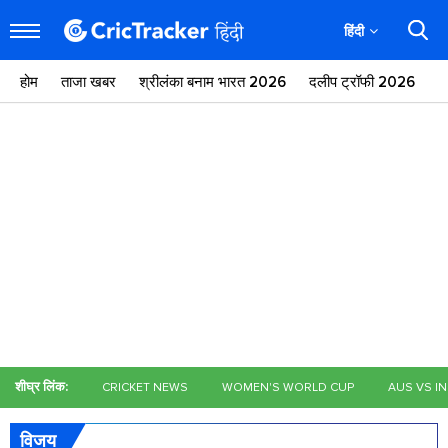
हिंदी
होम
ताजा खबर
श्रीलंका बनाम भारत 2026
दलीप ट्रॉफी 2026
ज
शीघ्र लिंक:
CRICKET NEWS
WOMEN'S WORLD CUP
AUS VS I
विजय