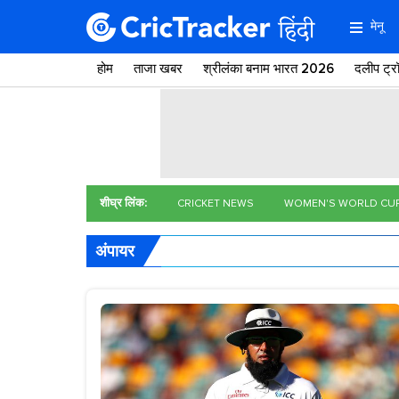
मेनू
होम
ताजा खबर
श्रीलंका बनाम भारत 2026
दलीप ट्
शीघ्र लिंक:
CRICKET NEWS
WOMEN'S WORLD CU
अंपायर